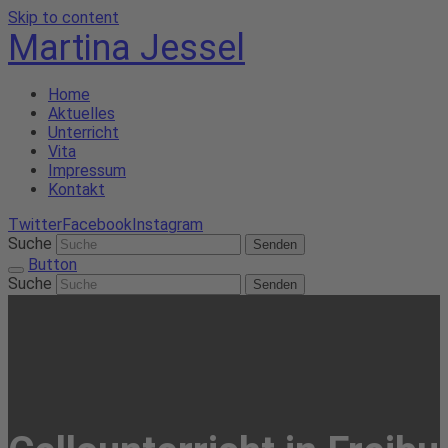
Skip to content
Martina Jessel
Home
Aktuelles
Unterricht
Vita
Impressum
Kontakt
Twitter
Facebook
Instagram
Suche
Senden
Button
Suche
Senden